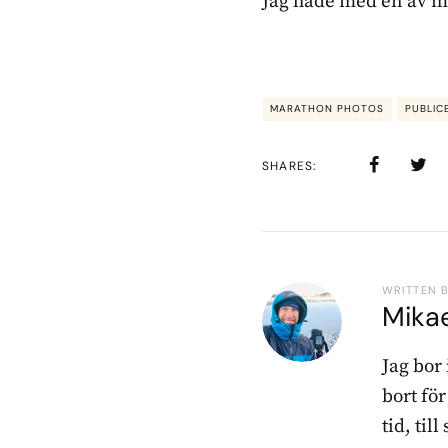
Jag hade med en av m
MARATHON PHOTOS
PUBLIC
SHARES
WRITTEN 
Mika
Jag bor
bort fö
tid, til