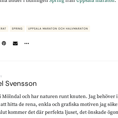
ina bilder i tidningen
Spring
från
Uppsala maraton
.
ERAT
SPRING
UPPSALA MARATON OCH HALVMARATON
BY
el Svensson
 i Mölndal och har naturen runt knuten. Jag behöver 
r att hitta de rena, enkla och grafiska motiven jag sö
l slut kommer det där perfekta ljuset, det önskade ögon