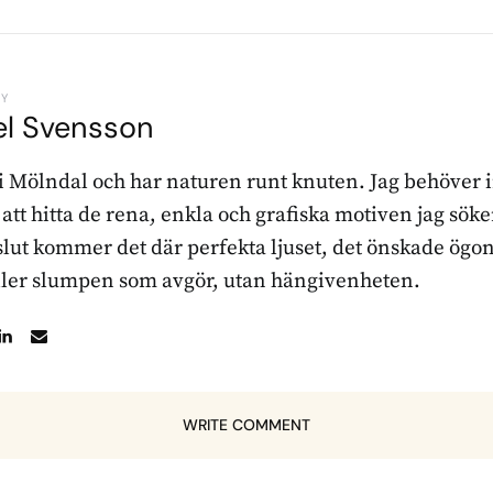
BY
el Svensson
 i Mölndal och har naturen runt knuten. Jag behöver 
r att hitta de rena, enkla och grafiska motiven jag sö
l slut kommer det där perfekta ljuset, det önskade ögon
ller slumpen som avgör, utan hängivenheten.
WRITE COMMENT