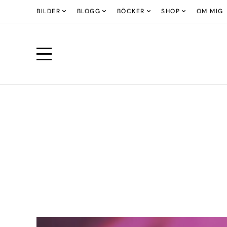
BILDER
BLOGG
BÖCKER
SHOP
OM MIG