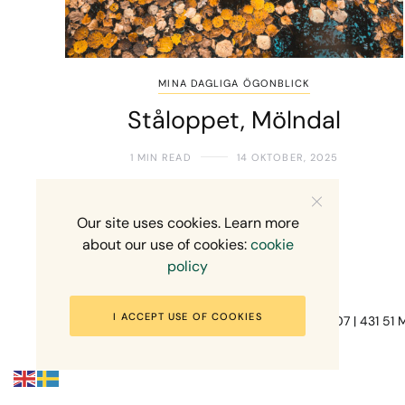
MINA DAGLIGA ÖGONBLICK
Ståloppet, Mölndal
1 MIN READ
14 OKTOBER, 2025
Our site uses cookies. Learn more
about our use of cookies:
cookie
policy
I ACCEPT USE OF COOKIES
Fotograf Mikael Svensson | Gundefjällsgatan 407 | 431 51