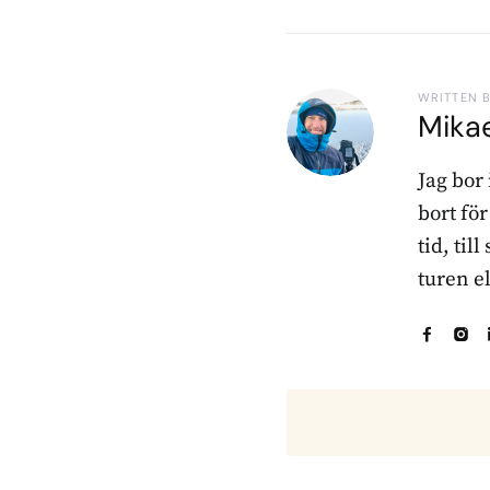
WRITTEN 
Mika
Jag bor
bort fö
tid, til
turen e