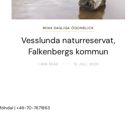
MINA DAGLIGA ÖGONBLICK
Vesslunda naturreservat,
Falkenbergs kommun
1 MIN READ
13 JULI, 2025
 Mölndal | +46-70-7671863