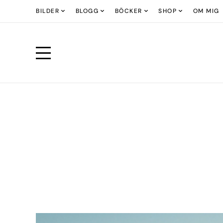
BILDER
BLOGG
BÖCKER
SHOP
OM MIG