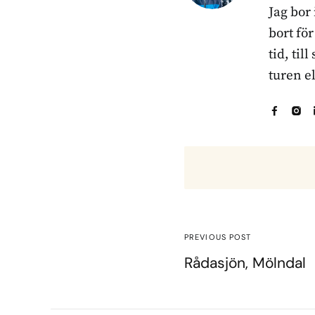
Jag bor
bort fö
tid, til
turen e
PREVIOUS POST
Rådasjön, Mölndal