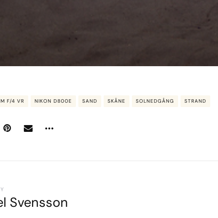
M F/4 VR
NIKON D800E
SAND
SKÅNE
SOLNEDGÅNG
STRAND
BY
el Svensson