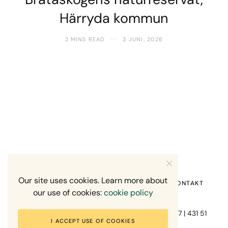
Härryda kommun
2 MINS READ
3 JUNI, 2026
Our site uses cookies. Learn more about
HEM
OM MIG
RECENSION OM MIG
KONTAKT
our use of cookies:
cookie policy
Fotograf Mikael Svensson | Gundefjällsgatan 407 | 431 51
I ACCEPT USE OF COOKIES
Mölndal | +46-70-7671863