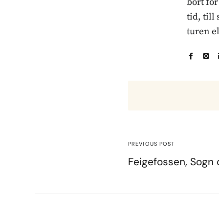
bort fö
tid, til
turen e
PREVIOUS POST
Feigefossen, Sogn 