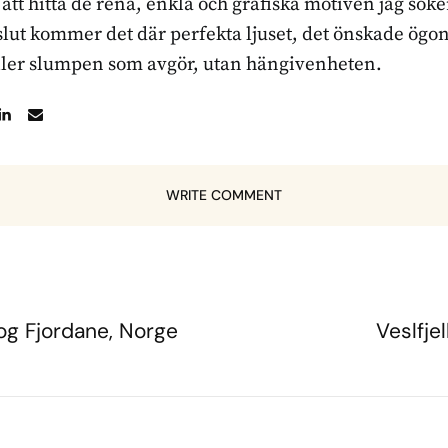
r att hitta de rena, enkla och grafiska motiven jag sö
l slut kommer det där perfekta ljuset, det önskade ögon
ller slumpen som avgör, utan hängivenheten.
WRITE COMMENT
og Fjordane, Norge
Veslfje