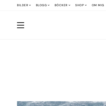
BILDER
BLOGG
BÖCKER
SHOP
OM MIG