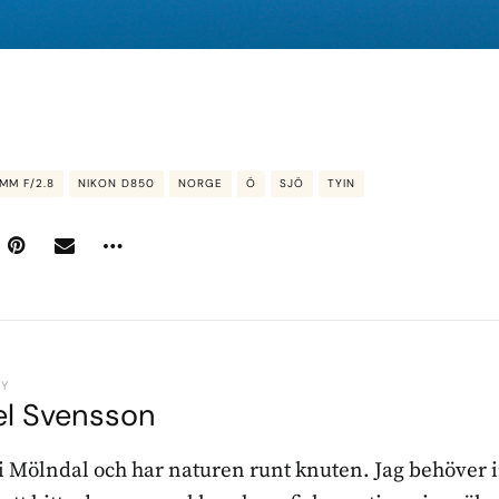
MM F/2.8
NIKON D850
NORGE
Ö
SJÖ
TYIN
BY
el Svensson
 i Mölndal och har naturen runt knuten. Jag behöver 