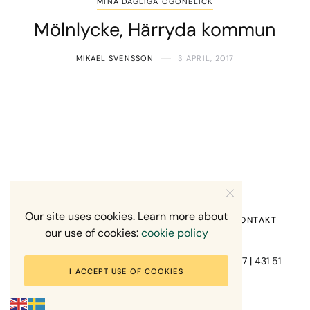
MINA DAGLIGA ÖGONBLICK
Mölnlycke, Härryda kommun
MIKAEL SVENSSON
3 APRIL, 2017
Our site uses cookies. Learn more about
HEM
OM MIG
RECENSION OM MIG
KONTAKT
our use of cookies:
cookie policy
Fotograf Mikael Svensson | Gundefjällsgatan 407 | 431 51
I ACCEPT USE OF COOKIES
Mölndal | +46-70-7671863