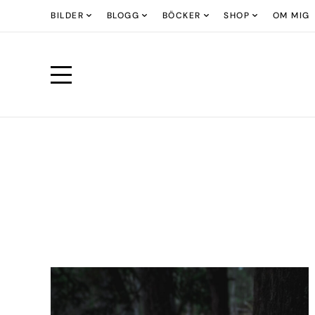
BILDER
BLOGG
BÖCKER
SHOP
OM MIG