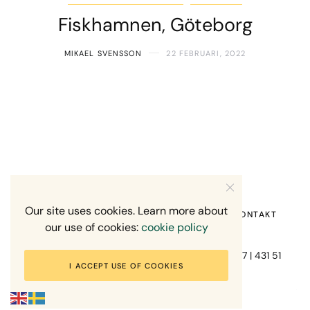
Fiskhamnen, Göteborg
MIKAEL SVENSSON
22 FEBRUARI, 2022
Our site uses cookies. Learn more about
HEM
OM MIG
RECENSION OM MIG
KONTAKT
our use of cookies:
cookie policy
Fotograf Mikael Svensson | Gundefjällsgatan 407 | 431 51
I ACCEPT USE OF COOKIES
Mölndal | +46-70-7671863