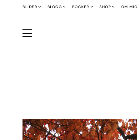
BILDER
BLOGG
BÖCKER
SHOP
OM MIG