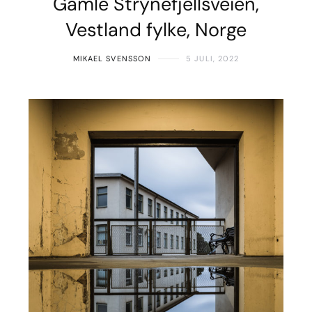
Gamle Strynefjellsveien,
Vestland fylke, Norge
MIKAEL SVENSSON
5 JULI, 2022