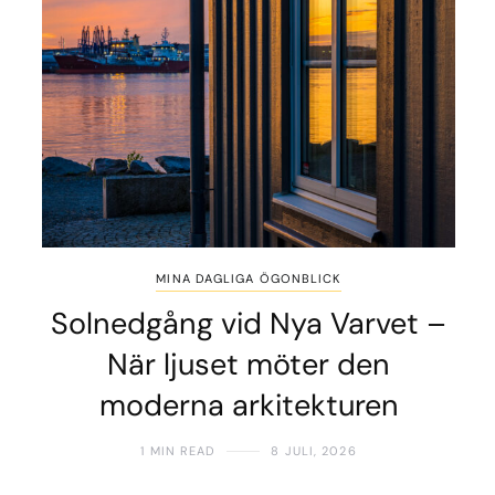
MINA DAGLIGA ÖGONBLICK
Solnedgång vid Nya Varvet –
När ljuset möter den
moderna arkitekturen
1 MIN READ
8 JULI, 2026