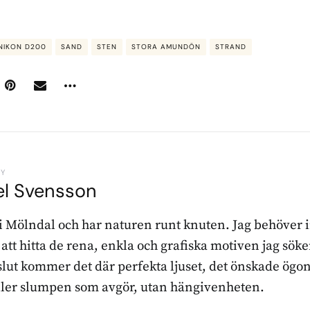
NIKON D200
SAND
STEN
STORA AMUNDÖN
STRAND
BY
el Svensson
 i Mölndal och har naturen runt knuten. Jag behöver 
r att hitta de rena, enkla och grafiska motiven jag sö
l slut kommer det där perfekta ljuset, det önskade ögon
ller slumpen som avgör, utan hängivenheten.