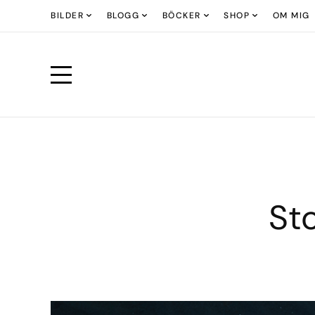
BILDER
BLOGG
BÖCKER
SHOP
OM MIG
St