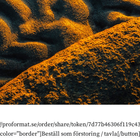
p://proformat.se/order/share/token/7d77b46306f119c
color=”border”]Beställ som förstoring / tavla[/button