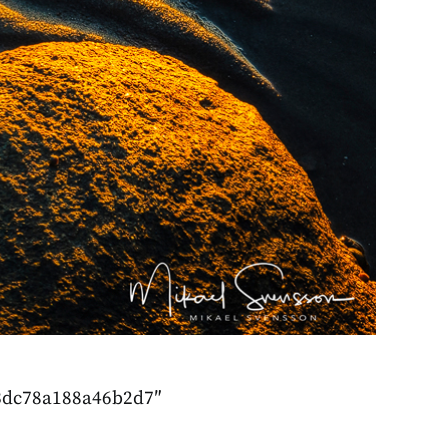
43dc78a188a46b2d7″
]