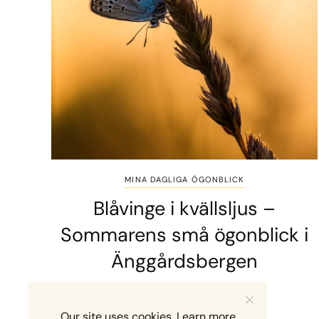
MINA DAGLIGA ÖGONBLICK
Blåvinge i kvällsljus –
Sommarens små ögonblick i
Änggårdsbergen
2 MINS READ
10 JULI, 2026
Our site uses cookies. Learn more