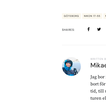
GÖTEBORG
NIKON 17-55
SHARES
WRITTEN 
Mika
Jag bor
bort fö
tid, til
turen e