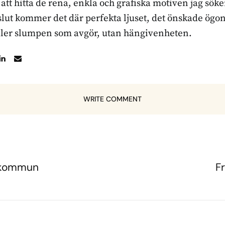
r att hitta de rena, enkla och grafiska motiven jag sö
l slut kommer det där perfekta ljuset, det önskade ögon
ller slumpen som avgör, utan hängivenheten.
WRITE COMMENT
a kommun
F