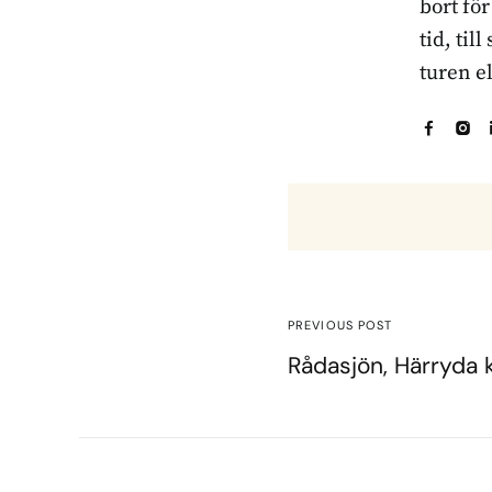
bort fö
tid, til
turen e
PREVIOUS POST
Rådasjön, Härryd