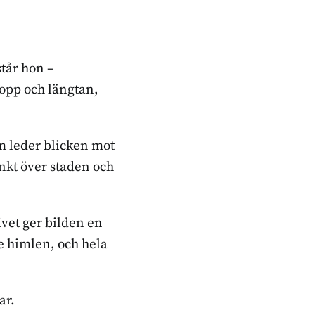
står hon –
opp och längtan,
m leder blicken mot
nkt över staden och
vet ger bilden en
e himlen, och hela
ar.