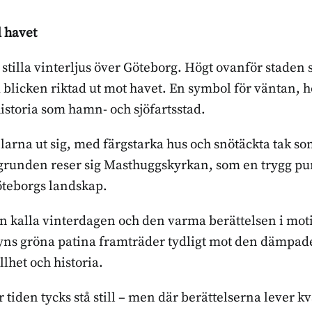
 havet
t stilla vinterljus över Göteborg. Högt ovanför staden 
licken riktad ut mot havet. En symbol för väntan, h
historia som hamn- och sjöfartsstad.
arna ut sig, med färgstarka hus och snötäckta tak so
kgrunden reser sig Masthuggskyrkan, som en trygg pu
Göteborgs landskap.
 kalla vinterdagen och den varma berättelsen i moti
tyns gröna patina framträder tydligt mot den dämpad
lhet och historia.
 tiden tycks stå still – men där berättelserna lever kv