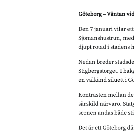
Göteborg – Väntan vid
Den 7 januari vilar et
Sjömanshustrun, med b
djupt rotad i stadens 
Nedan breder stadsdel
Stigbergstorget. I ba
en välkänd siluett i 
Kontrasten mellan den
särskild närvaro. Sta
scenen andas både stil
Det är ett Göteborg där