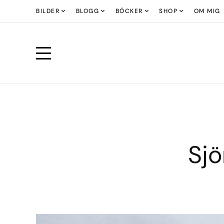
BILDER
BLOGG
BÖCKER
SHOP
OM MIG
Sj