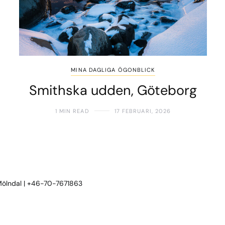
MINA DAGLIGA ÖGONBLICK
Smithska udden, Göteborg
1 MIN READ
17 FEBRUARI, 2026
 Mölndal | +46-70-7671863