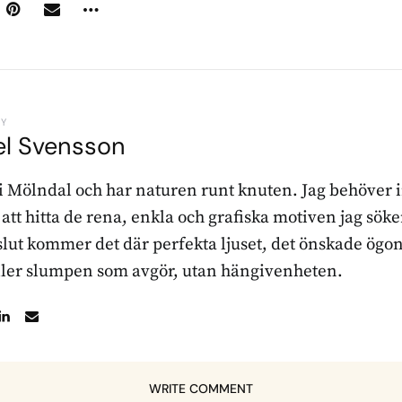
BY
el Svensson
 i Mölndal och har naturen runt knuten. Jag behöver 
r att hitta de rena, enkla och grafiska motiven jag sö
l slut kommer det där perfekta ljuset, det önskade ögon
ller slumpen som avgör, utan hängivenheten.
WRITE COMMENT