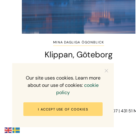
MINA DAGLIGA ÖGONBLICK
Klippan, Göteborg
1 MIN READ
18 FEBRUARI, 2026
Our site uses cookies. Learn more
about our use of cookies:
cookie
policy
I ACCEPT USE OF COOKIES
Fotograf Mikael Svensson | Gundefjällsgatan 407 | 431 51