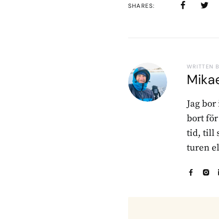
SHARES
WRITTEN 
Mika
Jag bor
bort fö
tid, til
turen e