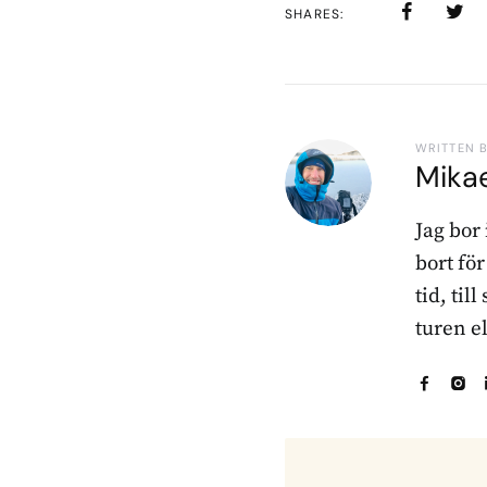
SHARES
WRITTEN 
Mika
Jag bor
bort fö
tid, til
turen e