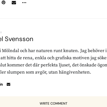
BY
el Svensson
 i Mölndal och har naturen runt knuten. Jag behöver 
r att hitta de rena, enkla och grafiska motiven jag sö
l slut kommer det där perfekta ljuset, det önskade ögon
ller slumpen som avgör, utan hängivenheten.
WRITE COMMENT