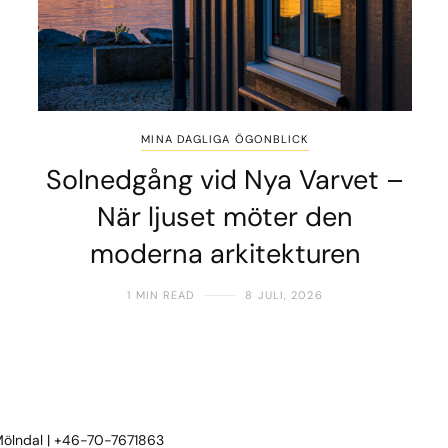
MINA DAGLIGA ÖGONBLICK
Solnedgång vid Nya Varvet –
När ljuset möter den
moderna arkitekturen
1 MIN READ
8 JULI, 2026
 Mölndal | +46-70-7671863