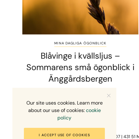
MINA DAGLIGA ÖGONBLICK
Blåvinge i kvällsljus –
Sommarens små ögonblick i
Änggårdsbergen
2 MINS READ
10 JULI, 2026
Our site uses cookies. Learn more
about our use of cookies:
cookie
policy
I ACCEPT USE OF COOKIES
Fotograf Mikael Svensson | Gundefjällsgatan 407 | 431 51