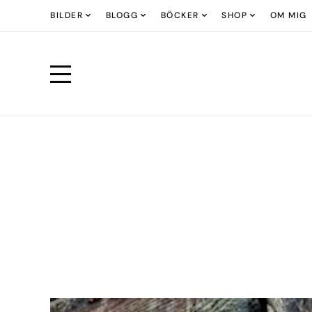
BILDER
BLOGG
BÖCKER
SHOP
OM MIG