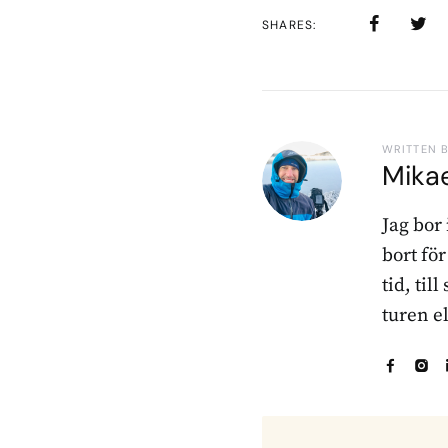
SHARES
WRITTEN 
Mika
Jag bor
bort fö
tid, til
turen e