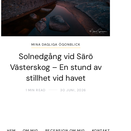
MINA DAGLIGA ÖGONBLICK
Solnedgång vid Särö
Västerskog – En stund av
stillhet vid havet
1 MIN READ
30 JUNI, 2026
HEM
OM MIG
RECENSION OM MIG
KONTAKT