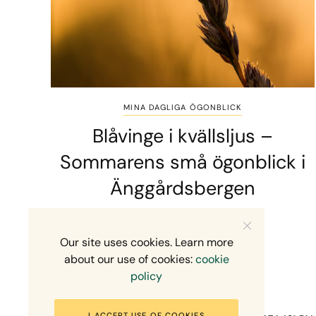
MINA DAGLIGA ÖGONBLICK
Blåvinge i kvällsljus –
Sommarens små ögonblick i
Änggårdsbergen
2 MINS READ
10 JULI, 2026
Our site uses cookies. Learn more
about our use of cookies:
cookie
policy
I ACCEPT USE OF COOKIES