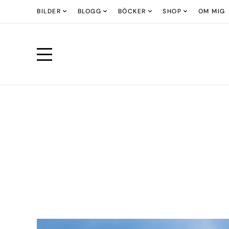
BILDER
BLOGG
BÖCKER
SHOP
OM MIG