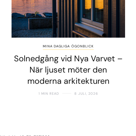
MINA DAGLIGA ÖGONBLICK
Solnedgång vid Nya Varvet –
När ljuset möter den
moderna arkitekturen
1 MIN READ
8 JULI, 2026