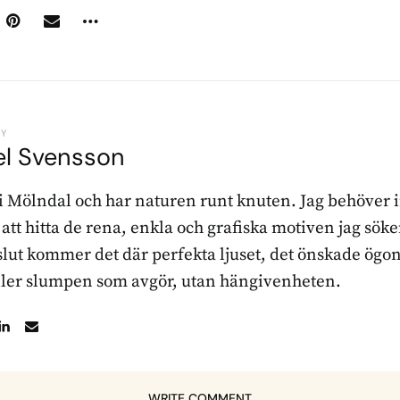
BY
el Svensson
 i Mölndal och har naturen runt knuten. Jag behöver 
r att hitta de rena, enkla och grafiska motiven jag sö
l slut kommer det där perfekta ljuset, det önskade ögon
ller slumpen som avgör, utan hängivenheten.
WRITE COMMENT