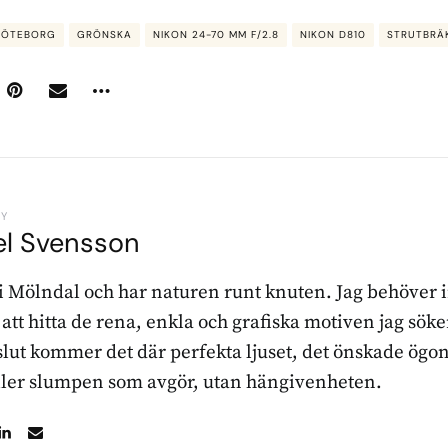
ÖTEBORG
GRÖNSKA
NIKON 24-70 MM F/2.8
NIKON D810
STRUTBRÄ
BY
el Svensson
 i Mölndal och har naturen runt knuten. Jag behöver 
r att hitta de rena, enkla och grafiska motiven jag sö
l slut kommer det där perfekta ljuset, det önskade ögon
ller slumpen som avgör, utan hängivenheten.