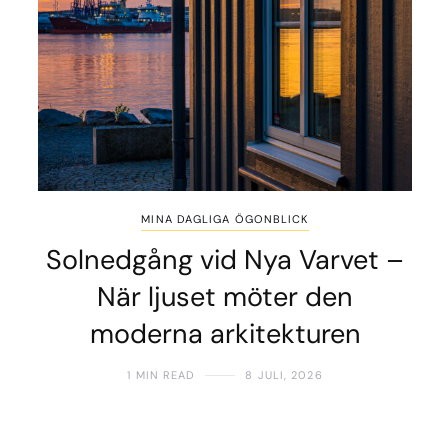
MINA DAGLIGA ÖGONBLICK
Solnedgång vid Nya Varvet –
När ljuset möter den
moderna arkitekturen
1 MIN READ
8 JULI, 2026