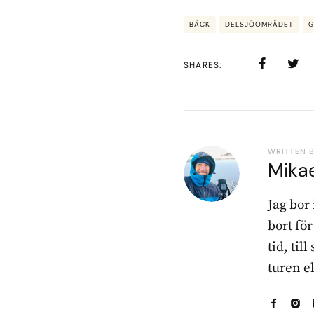
BÄCK
DELSJÖOMRÅDET
G
SHARES
WRITTEN 
Mika
Jag bor
bort fö
tid, til
turen e