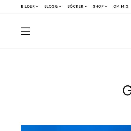
BILDER
BLOGG
BÖCKER
SHOP
OM MIG
G