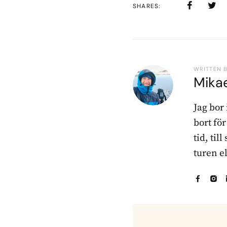
SHARES
WRITTEN 
Mika
Jag bor
bort fö
tid, til
turen e