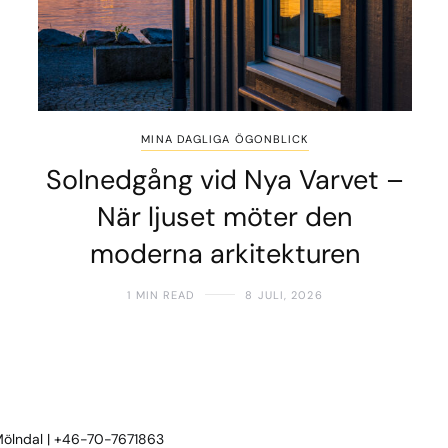
MINA DAGLIGA ÖGONBLICK
Solnedgång vid Nya Varvet –
När ljuset möter den
moderna arkitekturen
1 MIN READ
8 JULI, 2026
 Mölndal | +46-70-7671863