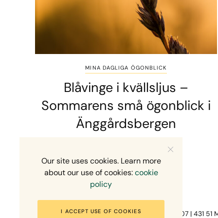
MINA DAGLIGA ÖGONBLICK
Blåvinge i kvällsljus –
Sommarens små ögonblick i
Änggårdsbergen
2 MINS READ
10 JULI, 2026
Our site uses cookies. Learn more
about our use of cookies:
cookie
policy
I ACCEPT USE OF COOKIES
Fotograf Mikael Svensson | Gundefjällsgatan 407 | 431 51