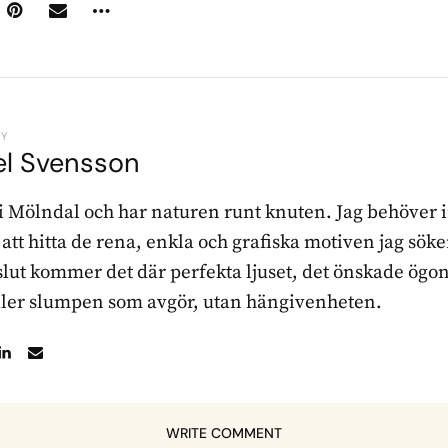
BY
el Svensson
 i Mölndal och har naturen runt knuten. Jag behöver 
r att hitta de rena, enkla och grafiska motiven jag sö
l slut kommer det där perfekta ljuset, det önskade ögon
ller slumpen som avgör, utan hängivenheten.
WRITE COMMENT