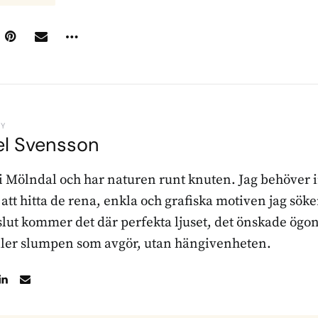
BY
el Svensson
 i Mölndal och har naturen runt knuten. Jag behöver 
r att hitta de rena, enkla och grafiska motiven jag sö
l slut kommer det där perfekta ljuset, det önskade ögon
ller slumpen som avgör, utan hängivenheten.