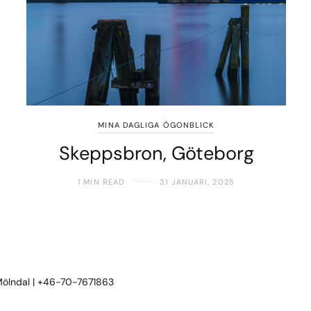
MINA DAGLIGA ÖGONBLICK
Skeppsbron, Göteborg
1 MIN READ
31 JANUARI, 2025
 Mölndal | +46-70-7671863