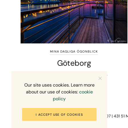
MINA DAGLIGA ÖGONBLICK
Göteborg
1 MIN READ
31 DECEMBER, 2025
Our site uses cookies. Learn more
about our use of cookies:
cookie
policy
I ACCEPT USE OF COOKIES
Fotograf Mikael Svensson | Gundefjällsgatan 407 | 431 51