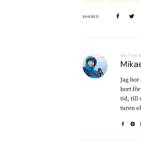
SHARES
WRITTEN 
Mika
Jag bor
bort fö
tid, til
turen e