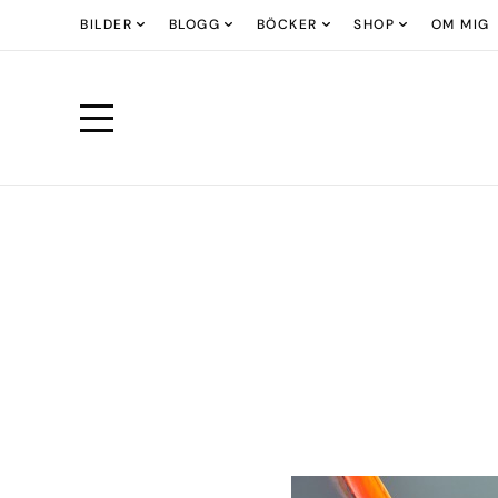
BILDER
BLOGG
BÖCKER
SHOP
OM MIG