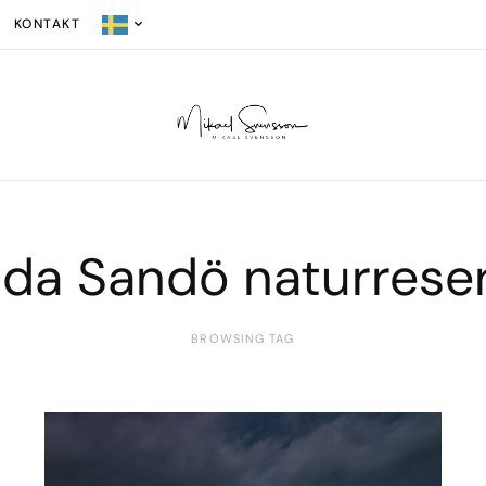
KONTAKT
lda Sandö naturrese
BROWSING TAG