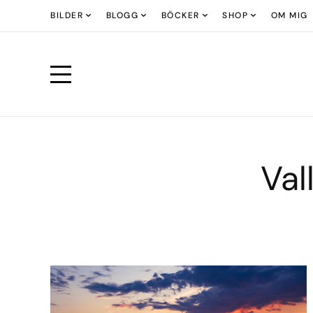
BILDER
BLOGG
BÖCKER
SHOP
OM MIG
Val