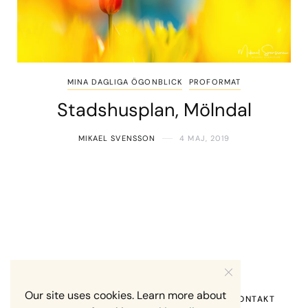
MINA DAGLIGA ÖGONBLICK
PROFORMAT
Stadshusplan, Mölndal
MIKAEL SVENSSON
4 MAJ, 2019
Our site uses cookies. Learn more about
HEM
OM MIG
RECENSION OM MIG
KONTAKT