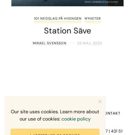
101 NEDSLAG PÅ HISINGEN
NYHETER
Station Säve
MIKAEL SVENSSON
23 MAJ, 2025
Our site uses cookies. Learn more about
HEM
OM MIG
RECENSION OM MIG
KONTAKT
our use of cookies:
cookie policy
Fotograf Mikael Svensson | Gundefjällsgatan 407 | 431 51