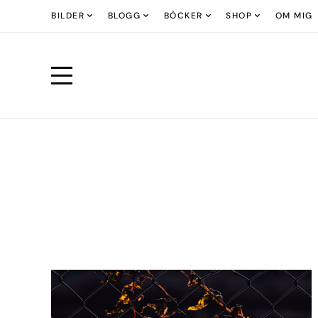
BILDER
BLOGG
BÖCKER
SHOP
OM MIG