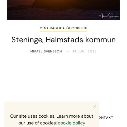
MINA DAGLIGA ÖGONBLICK
Steninge, Halmstads kommun
MIKAEL SVENSSON
24 JUNI, 2025
Our site uses cookies. Learn more about
HEM
OM MIG
RECENSION OM MIG
KONTAKT
our use of cookies:
cookie policy