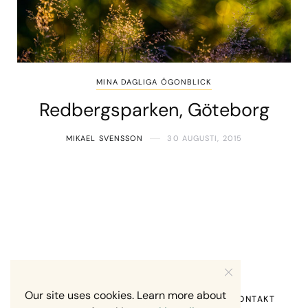
MINA DAGLIGA ÖGONBLICK
Redbergsparken, Göteborg
MIKAEL SVENSSON
30 AUGUSTI, 2015
Our site uses cookies. Learn more about
HEM
OM MIG
RECENSION OM MIG
KONTAKT