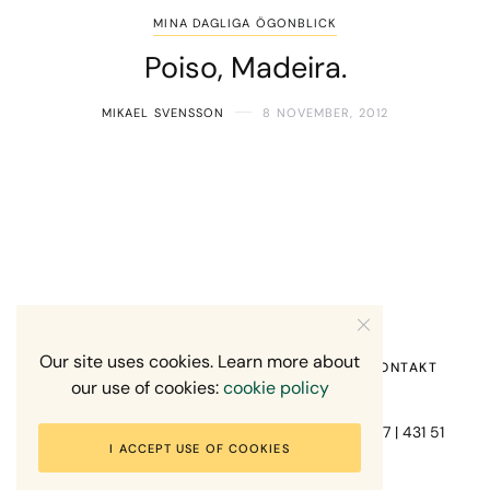
MINA DAGLIGA ÖGONBLICK
Poiso, Madeira.
MIKAEL SVENSSON
8 NOVEMBER, 2012
Our site uses cookies. Learn more about
HEM
OM MIG
RECENSION OM MIG
KONTAKT
our use of cookies:
cookie policy
Fotograf Mikael Svensson | Gundefjällsgatan 407 | 431 51
I ACCEPT USE OF COOKIES
Mölndal | +46-70-7671863