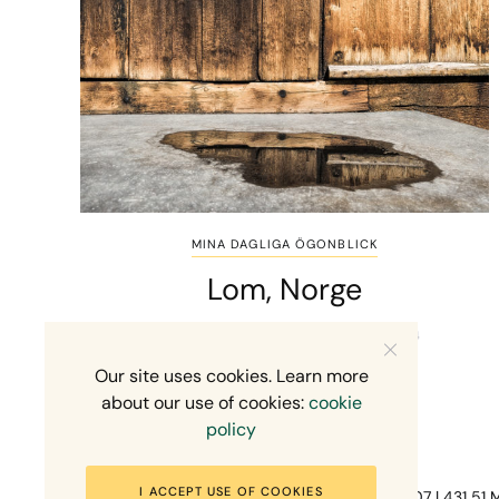
MINA DAGLIGA ÖGONBLICK
Lom, Norge
MIKAEL SVENSSON
29 JUNI, 2014
Our site uses cookies. Learn more
about our use of cookies:
cookie
policy
I ACCEPT USE OF COOKIES
Fotograf Mikael Svensson | Gundefjällsgatan 407 | 431 51