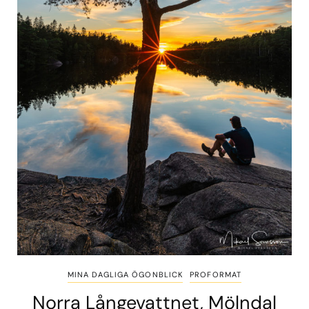
MINA DAGLIGA ÖGONBLICK
PROFORMAT
Norra Långevattnet, Mölndal