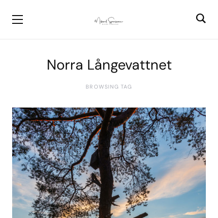
Norra Långevattnet
BROWSING TAG