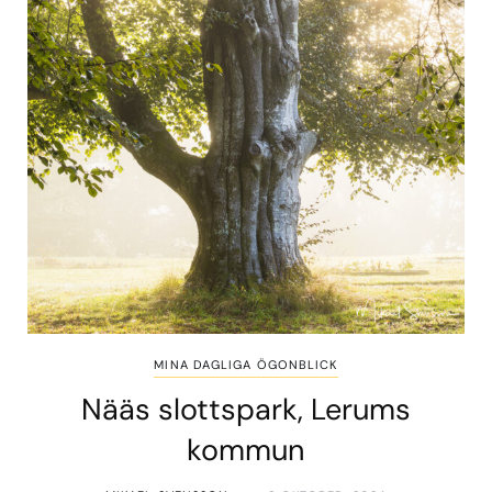
MINA DAGLIGA ÖGONBLICK
Nääs slottspark, Lerums
kommun