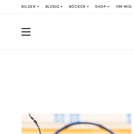
BILDER
BLOGG
BÖCKER
SHOP
OM MIG