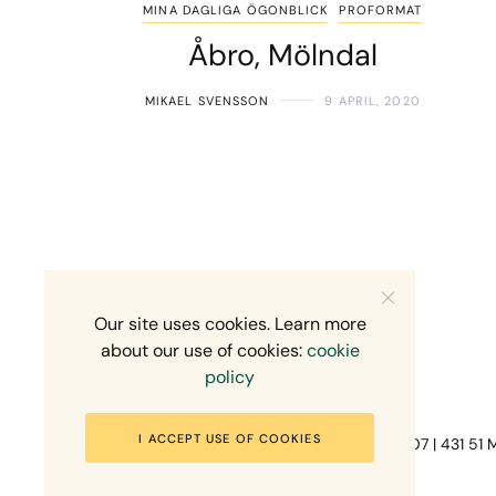
MINA DAGLIGA ÖGONBLICK
PROFORMAT
Åbro, Mölndal
MIKAEL SVENSSON
9 APRIL, 2020
Our site uses cookies. Learn more
about our use of cookies:
cookie
policy
I ACCEPT USE OF COOKIES
Fotograf Mikael Svensson | Gundefjällsgatan 407 | 431 51