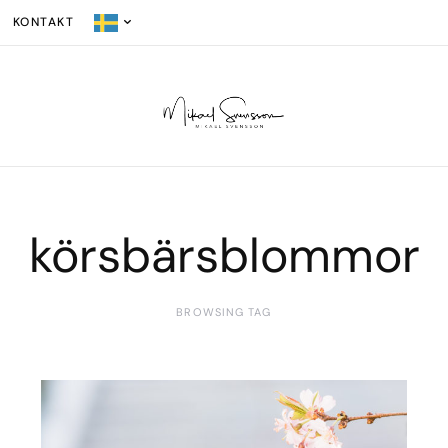
KONTAKT
körsbärsblommor
BROWSING TAG