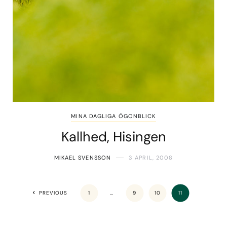
MINA DAGLIGA ÖGONBLICK
Kallhed, Hisingen
MIKAEL SVENSSON
3 APRIL, 2008
PREVIOUS
1
…
9
10
11