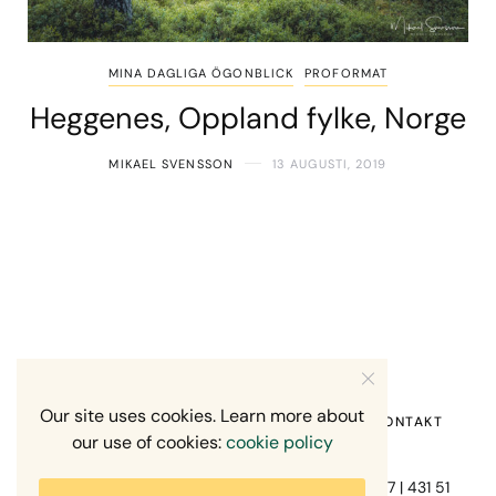
MINA DAGLIGA ÖGONBLICK
PROFORMAT
Heggenes, Oppland fylke, Norge
MIKAEL SVENSSON
13 AUGUSTI, 2019
Our site uses cookies. Learn more about
HEM
OM MIG
RECENSION OM MIG
KONTAKT
our use of cookies:
cookie policy
Fotograf Mikael Svensson | Gundefjällsgatan 407 | 431 51