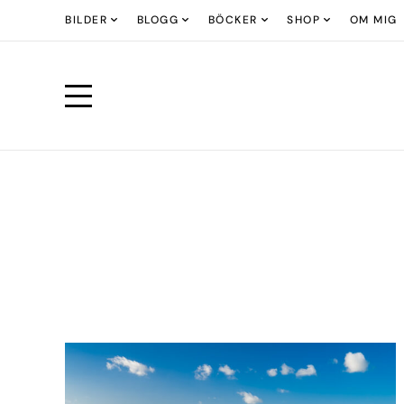
BILDER
BLOGG
BÖCKER
SHOP
OM MIG