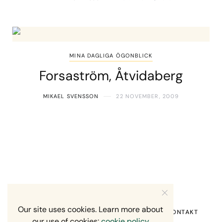
MINA DAGLIGA ÖGONBLICK
Forsaström, Åtvidaberg
MIKAEL SVENSSON
22 NOVEMBER, 2009
Our site uses cookies. Learn more about
HEM
OM MIG
RECENSION OM MIG
KONTAKT
our use of cookies:
cookie policy