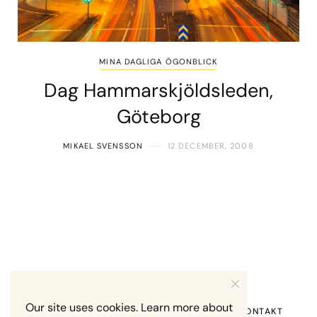
MINA DAGLIGA ÖGONBLICK
Dag Hammarskjöldsleden,
Göteborg
MIKAEL SVENSSON
12 DECEMBER, 2008
Our site uses cookies. Learn more about
HEM
OM MIG
RECENSION OM MIG
KONTAKT