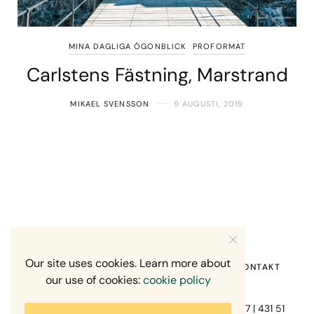
MINA DAGLIGA ÖGONBLICK
PROFORMAT
Carlstens Fästning, Marstrand
MIKAEL SVENSSON
9 AUGUSTI, 2019
Our site uses cookies. Learn more about
HEM
OM MIG
RECENSION OM MIG
KONTAKT
our use of cookies:
cookie policy
Fotograf Mikael Svensson | Gundefjällsgatan 407 | 431 51