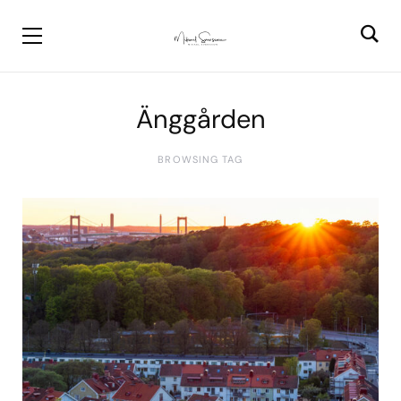
Änggården
BROWSING TAG